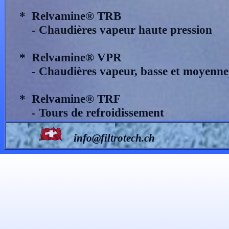
* Relvamine® TRB *
- Chaudières vapeur haute pression
* Relvamine® VPR
- Chaudières vapeur, basse et moyenne 
* Relvamine® TRF
- Tours de refroidissement
info@filtrotech.ch